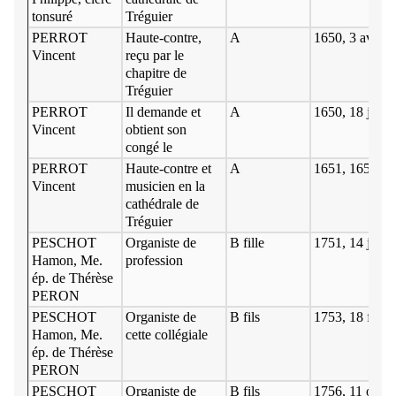
tonsuré
Tréguier
PERROT
Haute-contre,
A
1650, 3 avril
Vincent
reçu par le
chapitre de
Tréguier
PERROT
Il demande et
A
1650, 18 juille
Vincent
obtient son
congé le
PERROT
Haute-contre et
A
1651, 1656, 1
Vincent
musicien en la
cathédrale de
Tréguier
PESCHOT
Organiste de
B fille
1751, 14 janvi
Hamon, Me.
profession
ép. de Thérèse
PERON
PESCHOT
Organiste de
B fils
1753, 18 févri
Hamon, Me.
cette collégiale
ép. de Thérèse
PERON
PESCHOT
Organiste de
B fils
1756, 11 octob