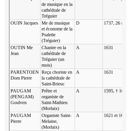
de musique en la
cathédrale de
Tréguier
OUIN Jacques
Me de musique
D
1737, 26 mai
et économe de la
Psalette
(Tréguier)
OUTIN Me
Chantre en la
A
1631
Jean
cathédrale de
Tréguier (un
mois)
PARENTOEN
Reçu choriste en
A
1631
Dom Pierre
la cathédrale de
Saint-Brieuc
PAUGAM
Prêtre et
A
1595, † 1613
(PENGAM)
organiste de
Goulven
Saint-Mathieu
(Morlaix)
PAUGAM
Organiste Saint-
A
1621 et 1624
Pierre
Melaine,
(Morlaix)