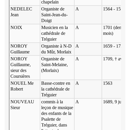
chapelain
NEDELEC
Organiste de
A
1564 - 1571
Jean
Saint-Jean-du-
Doigt
NOIX
Musicien en la
A
1701 (demeure
cathédrale de
mois)
Tréguier
NOROY
Organiste à N-D
A
1659 - 1725
Guillaume
du Mûr, Morlaix
NOROY
Organiste de
A
1709, † avril 
Guillaume,
Saint-Melaine,
sieur des
(Morlaix)
Coursières
NOUEL Me
Basse-contre en
A
1563
Robert
la cathédrale de
Tréguier
NOUVEAU
commis à la
A
1689, 9 juillet
Sieur
leçon de musique
des enfants de la
Psalette de
Tréguier, dans