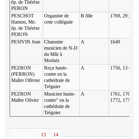
ép. de Thérèse
PERON
PESCHOT
Organiste de
B fille
1769, 29 juin
Hamon, Me.
cette collégiale
ép. de Thérèse
PERON
PESIVIN Jean
Chanoine
A
1649
musicien de N-D
du Mûr à
Morlaix
PEZRON
Reçu haute-
A
1756, 13 sept.
(PERRON)
contre en la
Maître Ollivier
cathédrale de
Tréguier
PEZRON
Musicien haute-
A
1761, 1764, 1
Maître Olivier
contre" en la
1772, 1774
cathédrale de
Tréguier
13
14