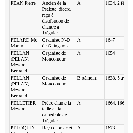
PEAN Pierre
Ancien de la
A
1634, 2 février
Psalette, diacre,
reçu à
distribution de
chantre à
Tréguier
PELARD Me
Organiste N-D
A
1647
Martin
de Guingamp
PELLAN
Organiste de
A
1654
(PELAN)
Moncontour
Messire
Bertrand
PELLAN
Organiste de
B (témoin)
1638, 5 avril
(PELAN)
Moncontour
Messire
Bertrand
PELLETIER
Prêtre chante la
A
1664, 1665
Messire
taille en la
cathédrale de
Tréguier
PELOQUIN
Reçu choriste et
A
1673