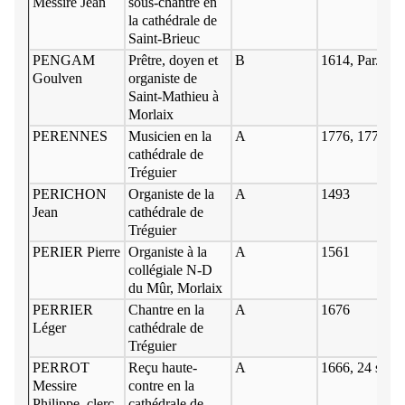
Messire Jean
sous-chantre en
la cathédrale de
Saint-Brieuc
PENGAM
Prêtre, doyen et
B
1614, Par. 9 ju
Goulven
organiste de
Saint-Mathieu à
Morlaix
PERENNES
Musicien en la
A
1776, 1777
cathédrale de
Tréguier
PERICHON
Organiste de la
A
1493
Jean
cathédrale de
Tréguier
PERIER Pierre
Organiste à la
A
1561
collégiale N-D
du Mûr, Morlaix
PERRIER
Chantre en la
A
1676
Léger
cathédrale de
Tréguier
PERROT
Reçu haute-
A
1666, 24 sept.
Messire
contre en la
Philippe, clerc
cathédrale de