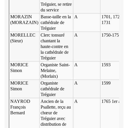
Tréguier, se retire
du service
MORAZIN
Basse-taille en la
A
1701, 1729, +
(MORAZAIN)
cathédrale de
1731
Tréguier
MORELLEC
Clerc tonsuré
A
1750-1751
(Sieur)
chantant la
haute-contre en
la cathédrale de
Tréguier
MORICE
Organiste Saint-
A
1593
Simon
Melaine,
(Morlaix)
MORICE
Organiste
A
1599
Simon
cathédrale de
Tréguier
NAYROD
Ancien de la
A
1765 1er avril
François
Psallette, reçu au
Bernard
chœur de
Tréguier avec
distribution de