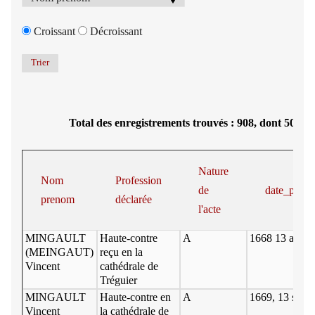
Croissant
Décroissant
Total des enregistrements trouvés : 908, dont 50 son
Nature
Nom
Profession
de
date_perio
prenom
déclarée
l'acte
MINGAULT
Haute-contre
A
1668 13 avril,
(MEINGAUT)
reçu en la
Vincent
cathédrale de
Tréguier
MINGAULT
Haute-contre en
A
1669, 13 sept
Vincent
la cathédrale de