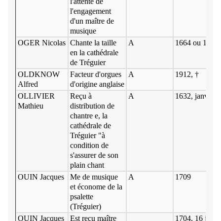
l'attente de
l'engagement
d'un maître de
musique
OGER Nicolas
Chante la taille
A
1664 ou 1665
en la cathédrale
de Tréguier
OLDKNOW
Facteur d'orgues
A
1912, †
Alfred
d'origine anglaise
OLLIVIER
Reçu à
A
1632, janvier
Mathieu
distribution de
chantre e, la
cathédrale de
Tréguier "à
condition de
s'assurer de son
plain chant
OUIN Jacques
Me de musique
A
1709
et économe de la
psalette
(Tréguier)
OUIN Jacques
Est reçu maître
1704, 16 janvi