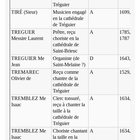
Tréguier
TIRÉ (Sieur)
Musicien engagé
A
1699, 5 oc
en la cathédrale
de Tréguier
TREGUER
Prêtre, reçu
A
1785, 11 ju
Messire Laurent
choriste en la
1787
cathédrale de
Saint-Brieuc
TREGUIER Me
Organiste (de
D
1643, 18 j
Jean
Saint-Melaine ?)
TREMAREC
Reçu comme
A
1529, févri
Olivier de
chantre de la
cathédrale de
Tréguier
TREMBLEZ Me
Clerc tonsuré,
A
1634, 26 j
Isaac
reçu à chanter la
taille à la
cathédrale de
Tréguier
TREMBLEZ Me
Choriste chantant
A
1634, oct
Isaac
la taille en la