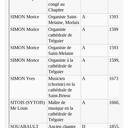
congé au
Chapitre
SIMON Morice
Organiste Saint-
A
1593
Melaine, Morlaix
SIMON Morice
Organiste
A
1599
cathédrale de
Tréguier
SIMON Morice
Organiste de
A
1593
Saint-Melaine
SIMON Morice
Organiste à la
A
1599, 160
cathédrale de
Tréguier
SIMON Yves
Musicien
A
1673
(choriste) en la
cathédrale de
Saint-Brieuc
SITOIS (SYTOIS)
Maître de
A
1660, oct
Me Louis
musique en la
cathédrale de
Tréguier
SOUABAULT
Ancien chantre
D
1855, † 20