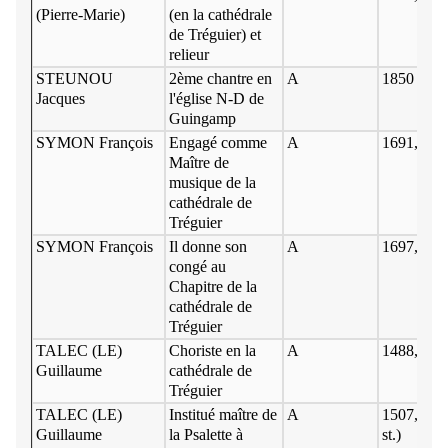
(Pierre-Marie)
(en la cathédrale
de Tréguier) et
relieur
STEUNOU
2ème chantre en
A
1850 vers
Jacques
l'église N-D de
Guingamp
SYMON François
Engagé comme
A
1691, 25 j
Maître de
musique de la
cathédrale de
Tréguier
SYMON François
Il donne son
A
1697, 14 j
congé au
Chapitre de la
cathédrale de
Tréguier
TALEC (LE)
Choriste en la
A
1488, juill
Guillaume
cathédrale de
Tréguier
TALEC (LE)
Institué maître de
A
1507, 18 m
Guillaume
la Psalette à
st.)