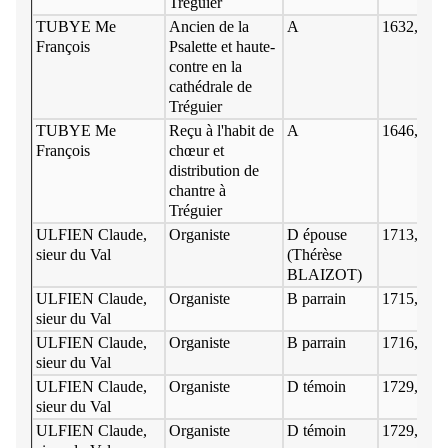
Tréguier
TUBYE Me
Ancien de la
A
1632, 163
François
Psalette et haute-
contre en la
cathédrale de
Tréguier
TUBYE Me
Reçu à l'habit de
A
1646, 23 f
François
chœur et
distribution de
chantre à
Tréguier
ULFIEN Claude,
Organiste
D épouse
1713, 22 
sieur du Val
(Thérèse
BLAIZOT)
ULFIEN Claude,
Organiste
B parrain
1715, 5 n
sieur du Val
ULFIEN Claude,
Organiste
B parrain
1716, 3 m
sieur du Val
ULFIEN Claude,
Organiste
D témoin
1729, 27 
sieur du Val
ULFIEN Claude,
Organiste
D témoin
1729, 29 