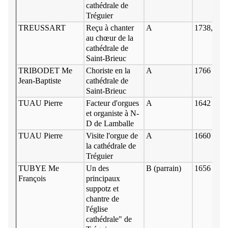
cathédrale de
Tréguier
TREUSSART
Reçu à chanter
A
1738, 20 
au chœur de la
cathédrale de
Saint-Brieuc
TRIBODET Me
Choriste en la
A
1766
Jean-Baptiste
cathédrale de
Saint-Brieuc
TUAU Pierre
Facteur d'orgues
A
1642 - 16
et organiste à N-
D de Lamballe
TUAU Pierre
Visite l'orgue de
A
1660
la cathédrale de
Tréguier
TUBYE Me
Un des
B (parrain)
1656 13 av
François
principaux
suppotz et
chantre de
l'église
cathédrale" de