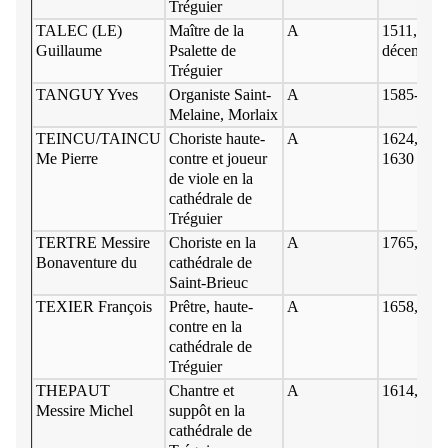
Tréguier
TALEC (LE)
Maître de la
A
1511, † 2
Guillaume
Psalette de
décembre
Tréguier
TANGUY Yves
Organiste Saint-
A
1585-158
Melaine, Morlaix
TEINCU/TAINCU
Choriste haute-
A
1624, 162
Me Pierre
contre et joueur
1630
de viole en la
cathédrale de
Tréguier
TERTRE Messire
Choriste en la
A
1765, 176
Bonaventure du
cathédrale de
Saint-Brieuc
TEXIER François
Prêtre, haute-
A
1658, 165
contre en la
cathédrale de
Tréguier
THEPAUT
Chantre et
A
1614, aoû
Messire Michel
suppôt en la
cathédrale de