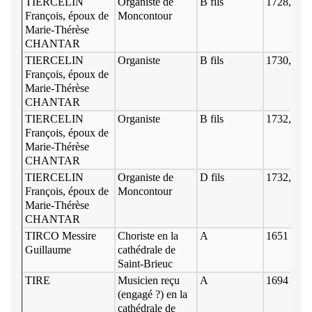
TIERCELIN
Organiste de
B fils
1728, 1 ao
François, époux de
Moncontour
Marie-Thérèse
CHANTAR
TIERCELIN
Organiste
B fils
1730, 3 av
François, époux de
Marie-Thérèse
CHANTAR
TIERCELIN
Organiste
B fils
1732, 3 ja
François, époux de
Marie-Thérèse
CHANTAR
TIERCELIN
Organiste de
D fils
1732, 4 ja
François, époux de
Moncontour
Marie-Thérèse
CHANTAR
TIRCO Messire
Choriste en la
A
1651
Guillaume
cathédrale de
Saint-Brieuc
TIRE
Musicien reçu
A
1694 2 ao
(engagé ?) en la
cathédrale de