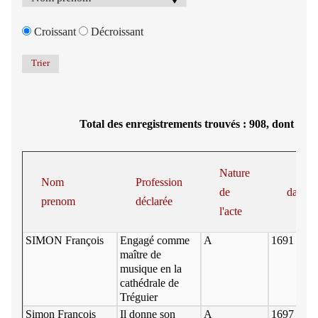
Croissant
Décroissant
Total des enregistrements trouvés : 908, dont 50 s
Nature
Nom
Profession
de
date_p
prenom
déclarée
l'acte
SIMON François
Engagé comme
A
1691 25 j
maître de
musique en la
cathédrale de
Tréguier
Simon François
Il donne son
A
1697 14 j