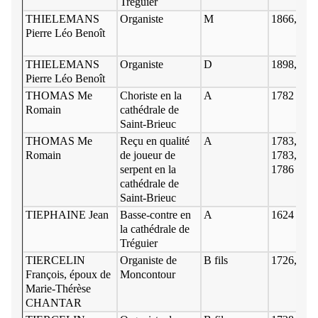
Tréguier
THIELEMANS
Organiste
M
1866, 18 j
Pierre Léo Benoît
THIELEMANS
Organiste
D
1898, † 4
Pierre Léo Benoît
THOMAS Me
Choriste en la
A
1782
Romain
cathédrale de
Saint-Brieuc
THOMAS Me
Reçu en qualité
A
1783, 5 d
Romain
de joueur de
1783, 178
serpent en la
1786
cathédrale de
Saint-Brieuc
TIEPHAINE Jean
Basse-contre en
A
1624 juill
la cathédrale de
Tréguier
TIERCELIN
Organiste de
B fils
1726, 6 ju
François, époux de
Moncontour
Marie-Thérèse
CHANTAR