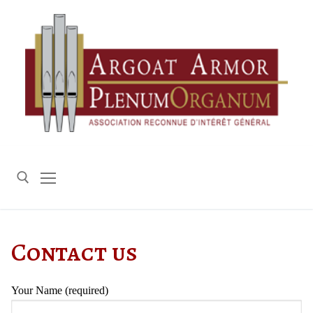
Skip
to
content
Search for:
Contact us
Your Name (required)