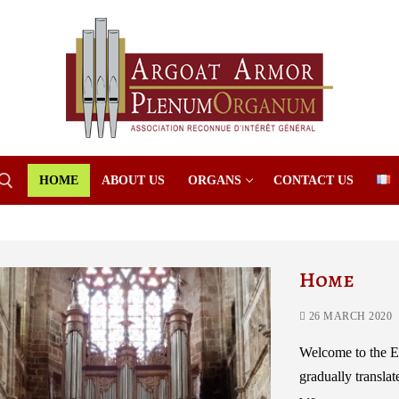
HOME
ABOUT US
ORGANS
CONTACT US
Search for:
Home
26 MARCH 2020
Welcome to the En
gradually translat