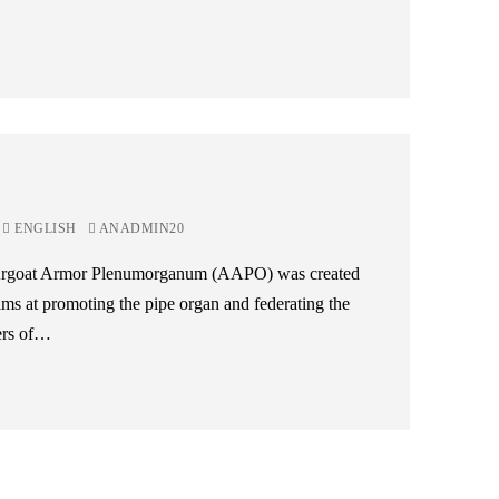
ENGLISH
ANADMIN20
 Argoat Armor Plenumorganum (AAPO) was created
ims at promoting the pipe organ and federating the
ers of…