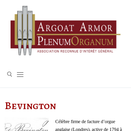
Aller
au
contenu
Rechercher :
Bevington
Célèbre firme de facture d’orgue
anglaise (Londres), active de 1794 à