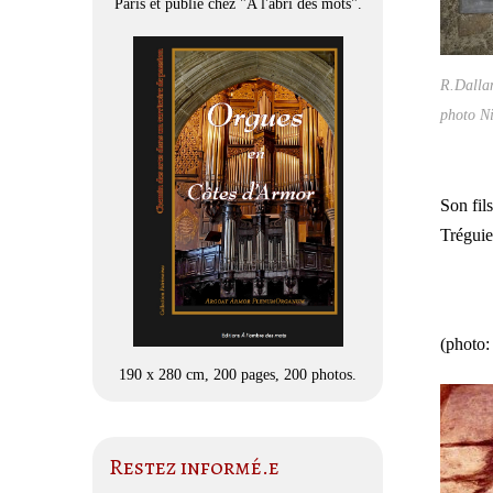
Paris et publié chez "A l'abri des mots".
R.Dalla
photo Ni
Son fil
Tréguie
(photo:
190 x 280 cm, 200 pages, 200 photos.
Restez informé.e