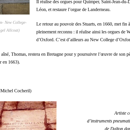
Il réalise des orgues pour Quimper, Saint-Jean-du-D
Léon, et restaure l’orgue de Landerneau.
m- New College-
Le retour au pouvoir des Stuarts, en 1660, met fin à 
gel Allcoat)
pleinement reconnu : il réalise ainsi les orgues de 
d’Oxford. C’est d’ailleurs au New College d’Oxfor
s aîné, Thomas, restera en Bretagne pour y poursuivre l’œuvre de son pè
r en 1663).
 Michel Cocheril)
Artiste 
d’instruments pneumati
de Dalton dan