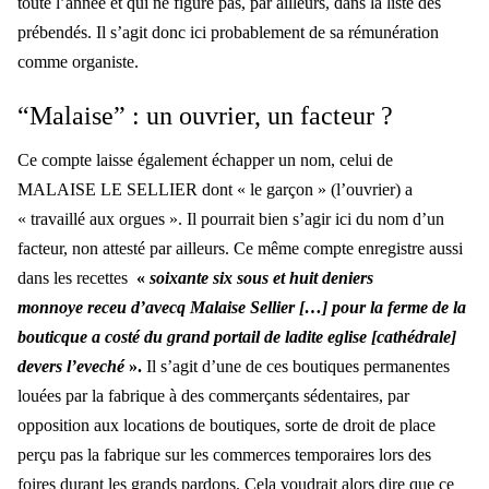
toute l’année et qui ne figure pas, par ailleurs, dans la liste des
prébendés. Il s’agit donc ici probablement de sa rémunération
comme organiste.
“Malaise” : un ouvrier, un facteur ?
Ce compte laisse également échapper un nom, celui de
MALAISE LE SELLIER dont « le garçon » (l’ouvrier) a
« travaillé aux orgues ». Il pourrait bien s’agir ici du nom d’un
facteur, non attesté par ailleurs. Ce même compte enregistre aussi
dans les recettes
«
soixante six sous et huit deniers
monnoye receu d’avecq Malaise Sellier […] pour la ferme de la
bouticque a costé du grand portail de ladite eglise [cathédrale]
devers l’eveché
».
Il s’agit d’une de ces boutiques permanentes
louées par la fabrique à des commerçants sédentaires, par
opposition aux locations de boutiques, sorte de droit de place
perçu pas la fabrique sur les commerces temporaires lors des
foires durant les grands pardons. Cela voudrait alors dire que ce