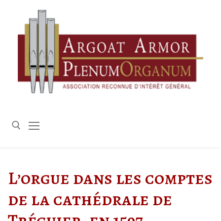
Aller
au
contenu
Rechercher :
L’orgue dans les comptes
de la cathédrale de
Tréguier, en 1597