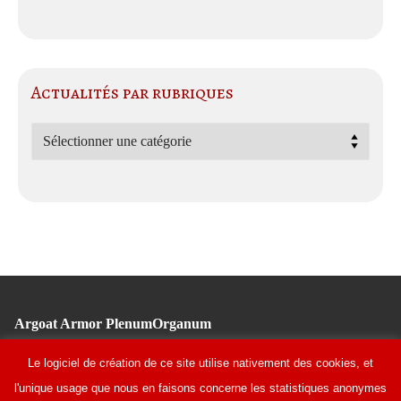
Actualités par rubriques
Actualités
par
rubriques
Argoat Armor PlenumOrganum
Tél : 02 96 11 10 91
Le logiciel de création de ce site utilise nativement des cookies, et
Fondation Bon Sauveur
l'unique usage que nous en faisons concerne les statistiques anonymes
1 rue du Bon Sauveur