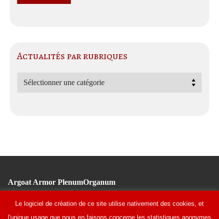
Actualités par rubriques
Actualités
par
rubriques
Argoat Armor PlenumOrganum
Tél : 02 96 11 10 91
Le logiciel de création de ce site utilise nativement des cookies, et
Fondation Bon Sauveur
l'unique usage que nous en faisons concerne les statistiques anonymes