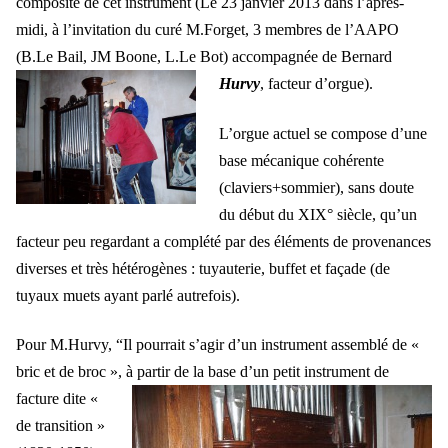
composite de cet instrument (Le 23 janvier 2013 dans l’après-
midi, à l’invitation du curé M.Forget, 3 membres de l’AAPO
(B.Le Bail, JM Boone, L.Le Bot) accompagnée de Bernard
Hurvy
, facteur d’orgue).
L’orgue actuel se compose d’une
base mécanique cohérente
(claviers+sommier), sans doute
du début du XIX° siècle, qu’un
facteur peu regardant a complété par des éléments de provenances
diverses et très hétérogènes : tuyauterie, buffet et façade (de
tuyaux muets ayant parlé autrefois).
Pour M.Hurvy, “Il pourrait s’agir d’un instrument assemblé de «
bric et de broc », à partir
de la base d’un petit instrument de
facture dite «
de transition »