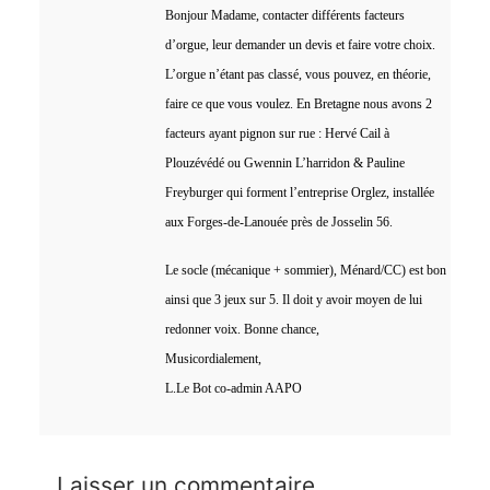
Bonjour Madame, contacter différents facteurs
d’orgue, leur demander un devis et faire votre choix.
L’orgue n’étant pas classé, vous pouvez, en théorie,
faire ce que vous voulez. En Bretagne nous avons 2
facteurs ayant pignon sur rue : Hervé Cail à
Plouzévédé ou Gwennin L’harridon & Pauline
Freyburger qui forment l’entreprise Orglez, installée
aux Forges-de-Lanouée près de Josselin 56.
Le socle (mécanique + sommier), Ménard/CC) est bon
ainsi que 3 jeux sur 5. Il doit y avoir moyen de lui
redonner voix. Bonne chance,
Musicordialement,
L.Le Bot co-admin AAPO
Laisser un commentaire