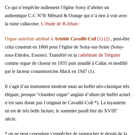
Ce qui n’empêche nullement l’église Soisy d’abriter un
authentique C-C N°8/ Ménard & Orange qui n’a rien à voir avec
la ruine callacoise.
L’étude de B.Jehan :
Orgue autrefois attribué à
Aristide Cavaillé-Coll
(1)
(2)
, peut-être
celui construit en 1860 pour l’église de Soisy-sur-Seine (Soisy-
sous-Ettioles, Essone). Transféré en la
cathédrale de Tréguier
comme orgue de choeur en 1935 puis installé à Callac et modifié
par le facteur costarmoricien Mack en 1947 (1).
Il s’agit d’un instrument modeste mais au buffet néo-classique très
élégant, presque “chamber organ” anglais d’allure.(le buffet actuel
n’est sans doute pas l’original de Cavaillé-Coll *). La tuyauterie
en est de très belle facture, le sommier paraît être du XVIII°
siècle.
* on ne peut cependant s’empêcher de rapprocher le dessin de la