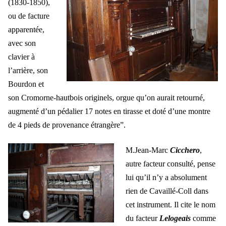
(1830-1850),
ou de facture
apparentée,
avec son
clavier à
l’arrière, son
Bourdon et
son Cromorne-hautbois originels, orgue qu’on aurait retourné,
augmenté d’un pédalier 17 notes en tirasse et doté d’une montre
de 4 pieds de provenance étrangère”.
M.Jean-Marc
Cicchero
,
autre facteur consulté, pense
lui qu’il n’y a absolument
rien de Cavaillé-Coll dans
cet instrument. Il cite le nom
du facteur
Lelogeais
comme