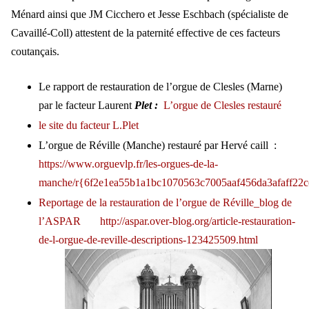
Ménard ainsi que JM Cicchero et Jesse Eschbach (spécialiste de
Cavaillé-Coll) attestent de la paternité effective de ces facteurs
coutançais.
Le rapport de restauration de l’orgue de Clesles (Marne)
par le facteur Laurent
Plet :
L’orgue de Clesles restauré
le site du facteur L.Plet
L’orgue de Réville (Manche) restauré par Hervé caill :
https://www.orguevlp.fr/les-orgues-de-la-
manche/r{6f2e1ea55b1a1bc1070563c7005aaf456da3afaff22
Reportage de la restauration de l’orgue de Réville_blog de
l’ASPAR
http://aspar.over-blog.org/article-restauration-
de-l-orgue-de-reville-descriptions-123425509.html