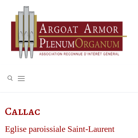
Aller
au
contenu
Rechercher :
Callac
Eglise paroissiale Saint-Laurent