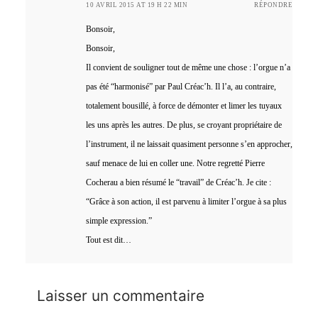
10 AVRIL 2015 AT 19 H 22 MIN
RÉPONDRE
Bonsoir,
Bonsoir,
Il convient de souligner tout de même une chose : l’orgue n’a
pas été “harmonisé” par Paul Créac’h. Il l’a, au contraire,
totalement bousillé, à force de démonter et limer les tuyaux
les uns après les autres. De plus, se croyant propriétaire de
l’instrument, il ne laissait quasiment personne s’en approcher,
sauf menace de lui en coller une. Notre regretté Pierre
Cocherau a bien résumé le “travail” de Créac’h. Je cite :
“Grâce à son action, il est parvenu à limiter l’orgue à sa plus
simple expression.”
Tout est dit…
Laisser un commentaire