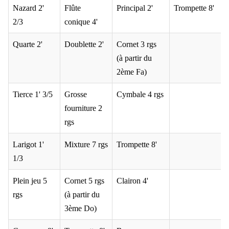
Nazard 2'
Flûte
Principal 2'
Trompette 8'
2/3
conique 4'
Quarte 2'
Doublette 2'
Cornet 3 rgs
(à partir du
2ème Fa)
Tierce 1' 3/5
Grosse
Cymbale 4 rgs
fourniture 2
rgs
Larigot 1'
Mixture 7 rgs
Trompette 8'
1/3
Plein jeu 5
Cornet 5 rgs
Clairon 4'
rgs
(à partir du
3ème Do)