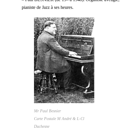
pianiste de Jazz à ses heures.
Mr Paul Besnier
Carte Postale M André & L-Cl
Duchesne