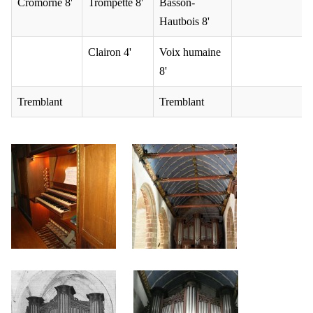
Cromorne 8'
Trompette 8'
Basson-
Hautbois 8'
Clairon 4'
Voix humaine
8'
Tremblant
Tremblant