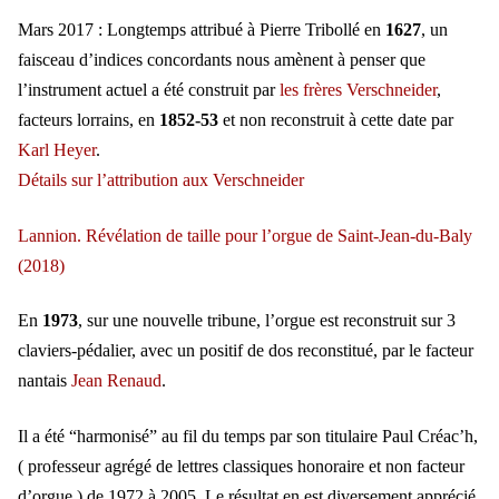
Mars 2017 : Longtemps attribué à Pierre Tribollé en
1627
, un
faisceau d’indices concordants nous amènent à penser que
l’instrument actuel a été construit par
les frères Verschneider
,
facteurs lorrains, en
1852-53
et non reconstruit à cette date par
Karl Heyer
.
Détails sur l’attribution aux Verschneider
Lannion. Révélation de taille pour l’orgue de Saint-Jean-du-Baly
(2018)
En
1973
, sur une nouvelle tribune, l’orgue est reconstruit sur 3
claviers-pédalier, avec un positif de dos reconstitué, par le facteur
nantais
Jean Renaud
.
Il a été “harmonisé” au fil du temps par son titulaire Paul Créac’h,
( professeur agrégé de lettres classiques honoraire et non facteur
d’orgue ) de 1972 à 2005. Le résultat en est diversement apprécié.