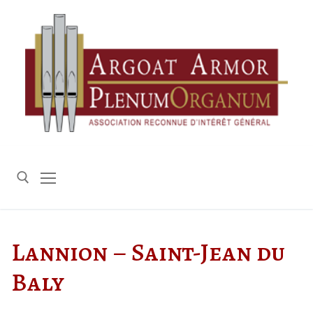
Aller
au
contenu
Rechercher :
Lannion – Saint-Jean du
Baly