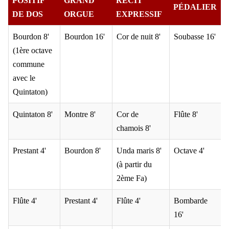
POSITIF
GRAND
RÉCIT
PÉDALIER
DE DOS
ORGUE
EXPRESSIF
Bourdon 8'
Bourdon 16'
Cor de nuit 8'
Soubasse 16'
(1ère octave
commune
avec le
Quintaton)
Quintaton 8'
Montre 8'
Cor de
Flûte 8'
chamois 8'
Prestant 4'
Bourdon 8'
Unda maris 8'
Octave 4'
(à partir du
2ème Fa)
Flûte 4'
Prestant 4'
Flûte 4'
Bombarde
16'