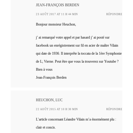
JEAN-FRANÇOIS BERDEN
23 AOÛT 2017 AT 11 H 44 MIN
RÉPONDRE
Bonjour monsieur Heuchon,
j’ ai remarqué votre appel et par hasard j’ ai posté sur
facebook un enrégistrement sur fil en acier de maître Vilain
qui date de 1936. Il interprête la toccata de la 1ère Symphonie
de L; Vierne. Peut être que vous la trouverez sur Youtube ?
Bien à vous
Jean-François Berden
HEUCHON, LUC
22 AOÛT 2015 AT 10 H 30 MIN
RÉPONDRE
L’article concernant Léandre Vilain m’a énormément plu :
clair et concis.