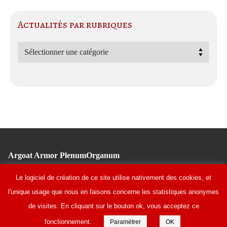
Actualités par rubriques
Actualités
par
rubriques
Argoat Armor PlenumOrganum
Tél : 02 96 11 10 91
Le logiciel de création de ce site utilise nativement des cookies, et
Fondation Bon Sauveur
l'unique usage que nous en faisons concerne les statistiques anonymes
1 rue du Bon Sauveur
de visites. En cliquant sur le bouton ok, vous acceptez ce
22140 BEGARD
fonctionnement.
Paramétrer
OK