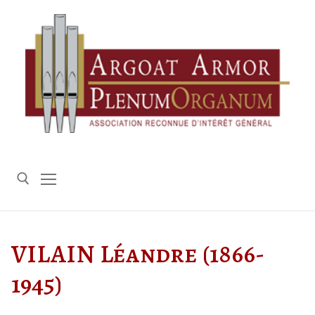
Aller
au
contenu
Rechercher :
VILAIN Léandre (1866-
1945)