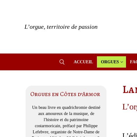
Aller
au
contenu
L’orgue, territoire de passion
ACCUEIL
ORGUES
FA
La
Rechercher :
Orgues en Côtes d’Armor
L’or
Un beau livre en quadrichromie destiné
aux amoureux de la musique, de
l'histoire et du patrimoine
costarmoricain, préfacé par Philippe
Lefebvre, organiste de Notre-Dame de
L’éd