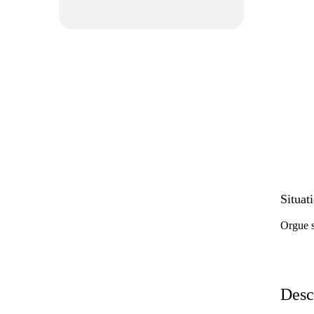
rubriques
Situat
Orgue si
Desc