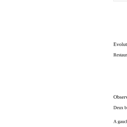
Evolut
Restaur
Observ
Deux bu
A gauche