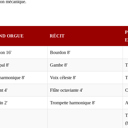
ion mécanique.
P
ND ORGUE
RÉCIT
E
on 16'
Bourdon 8'
pal 8'
Gambe 8'
T
 harmonique 8'
Voix céleste 8'
T
nt 4'
Flûte octaviante 4'
C
n 2'
Trompette harmonique 8'
A
T
(