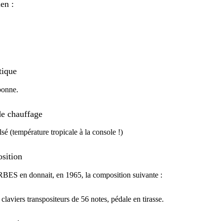
ien :
tique
bonne.
e chauffage
lsé (température tropicale à la console !)
sition
ES en donnait, en 1965, la composition suivante :
claviers transpositeurs de 56 notes, pédale en tirasse.