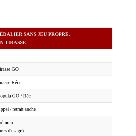
ÉDALIER SANS JEU PROPRE,
N TIRASSE
irasse GO
irasse Récit
opula GO / Réc
ppel / retrait anche
rémolo
hors d'usage)