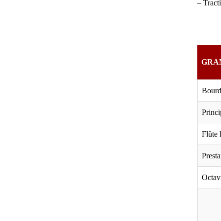
– Tract
GRA
Bourd
Princi
Flûte
Presta
Octavi