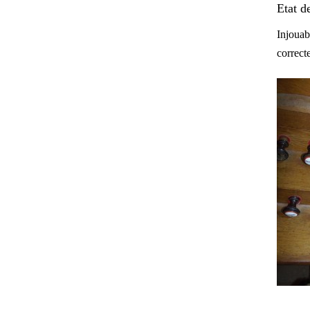
Etat d
Injouab
correct