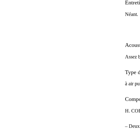
Entret
Néant.
Acous
Assez 
Type d
à air pu
Compo
H. CORB
– Deux 