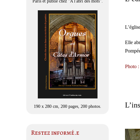
Paris et publié chez "A l'abri des mots".
L’églis
Elle ab
Pompée,
Photo :
L’in
190 x 280 cm, 200 pages, 200 photos.
Restez informé.e