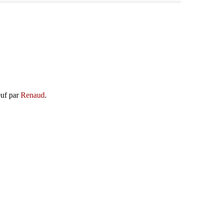
euf par
Renaud
.