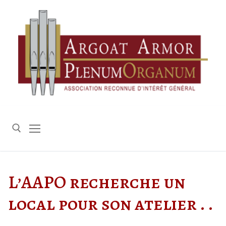
Aller
au
contenu
Rechercher :
L’AAPO recherche un
local pour son atelier . .
.