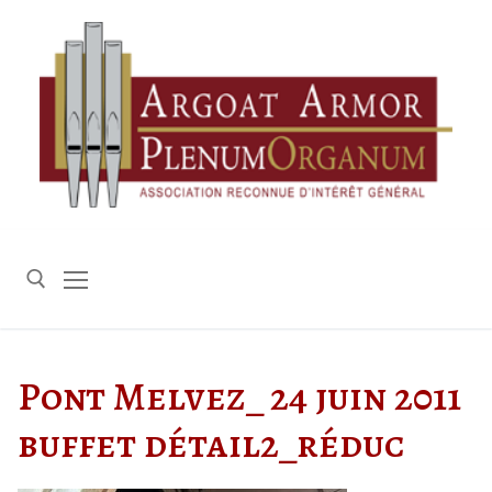
Aller
au
contenu
Rechercher :
Pont Melvez_ 24 juin 2011
buffet détail2_réduc