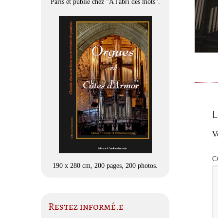
Paris et publié chez "A l'abri des mots".
L
V
C
190 x 280 cm, 200 pages, 200 photos.
Restez informé.e